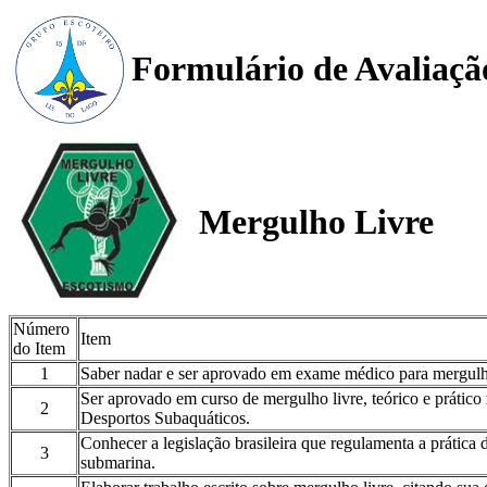
Formulário de Avaliaçã
Mergulho Livre
Número
Item
do Item
1
Saber nadar e ser aprovado em exame médico para mergulh
Ser aprovado em curso de mergulho livre, teórico e prátic
2
Desportos Subaquáticos.
Conhecer a legislação brasileira que regulamenta a prática d
3
submarina.