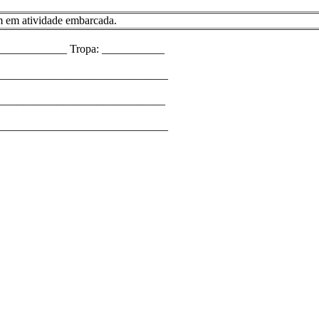
km em atividade embarcada.
____________ Tropa: ___________
_______________________________
_______________________________
________________________________