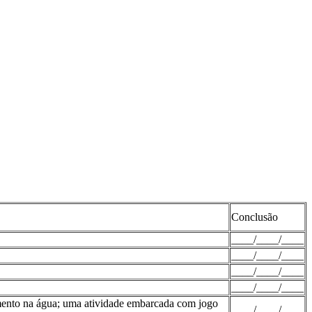
Conclusão
____/____/____
____/____/____
____/____/____
____/____/____
namento na água; uma atividade embarcada com jogo
____/____/____