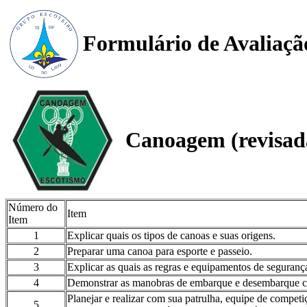
Formulário de Avaliaçã
Canoagem (revisad
Número do
Item
Item
1
Explicar quais os tipos de canoas e suas origens.
2
Preparar uma canoa para esporte e passeio.
3
Explicar as quais as regras e equipamentos de seguranç
4
Demonstrar as manobras de embarque e desembarque c
Planejar e realizar com sua patrulha, equipe de compet
5