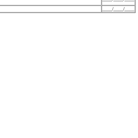
____/____/____