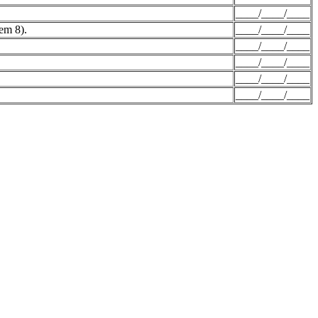
____/____/____
em 8).
____/____/____
____/____/____
____/____/____
____/____/____
____/____/____