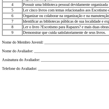
4
Possuir uma biblioteca pessoal devidamente organizada e 
5
Ler cinco livros com temas relacionados aos Escotismo e
6
Organizar ou colaborar na organização e na manutenção 
7
Identificar as bibliotecas públicas de sua localidade e 
8
Ler o livro ?Escotismo para Rapazes? e mais duas obras
9
Demonstrar que cuida satisfatoriamente de seus livros.
Nome do Membro Juvenil: _________________________________
Nome do Avaliador: _____________________________________
Assinatura do Avaliador: _________________________________
Telefone do Avaliador: __________________________________