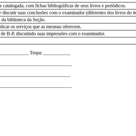
catalogada, com fichas bibliográficas de seus livros e periódicos.
 discutir suas conclusões com o examinador (diferentes dos livros do it
da biblioteca da Seção.
explicar os serviços que as mesmas oferecem.
 de B-P, discutindo suas impressões com o examinador.
____________ Tropa: ___________
_______________________________
_______________________________
________________________________