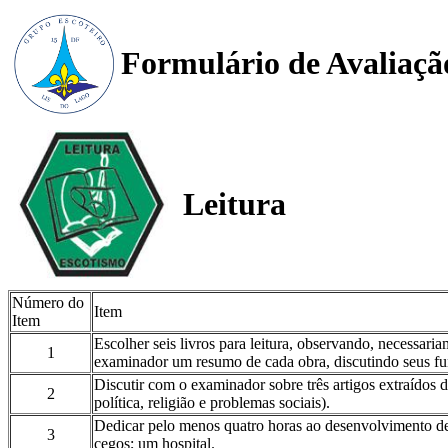
Formulário de Avaliaçã
Leitura
Número do
Item
Item
Escolher seis livros para leitura, observando, necessariam
1
examinador um resumo de cada obra, discutindo seus f
Discutir com o examinador sobre três artigos extraídos d
2
política, religião e problemas sociais).
Dedicar pelo menos quatro horas ao desenvolvimento de u
3
cegos; um hospital.