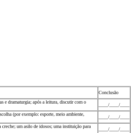
Conclusão
as e dramaturgia; após a leitura, discutir com o
____/____/____
 escolha (por exemplo: esporte, meio ambiente,
____/____/____
 creche; um asilo de idosos; uma instituição para
____/____/____