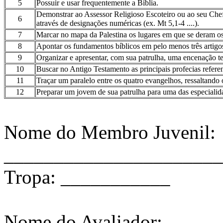
5
Possuir e usar frequentemente a Bíblia.
Demonstrar ao Assessor Religioso Escoteiro ou ao seu Chef
6
através de designações numéricas (ex. Mt 5,1-4 ....).
7
Marcar no mapa da Palestina os lugares em que se deram os 
8
Apontar os fundamentos bíblicos em pelo menos três artigos
9
Organizar e apresentar, com sua patrulha, uma encenação t
10
Buscar no Antigo Testamento as principais profecias referen
11
Traçar um paralelo entre os quatro evangelhos, ressaltando
12
Preparar um jovem de sua patrulha para uma das especialida
Nome do Membro Juvenil:
______________________
Tropa: ___________
Nome do Avaliador: