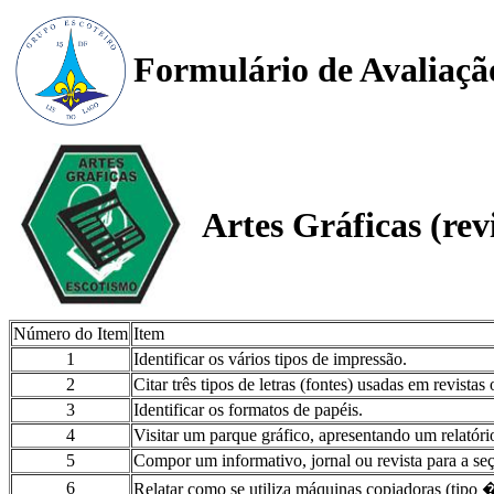
Formulário de Avaliaçã
Artes Gráficas (rev
Número do Item
Item
1
Identificar os vários tipos de impressão.
2
Citar três tipos de letras (fontes) usadas em revistas 
3
Identificar os formatos de papéis.
4
Visitar um parque gráfico, apresentando um relatório 
5
Compor um informativo, jornal ou revista para a se
6
Relatar como se utiliza máquinas copiadoras (tipo 