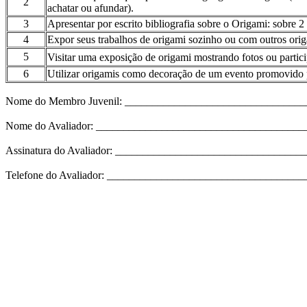
2
achatar ou afundar).
3
Apresentar por escrito bibliografia sobre o Origami: sobre 2
4
Expor seus trabalhos de origami sozinho ou com outros origa
5
Visitar uma exposição de origami mostrando fotos ou parti
6
Utilizar origamis como decoração de um evento promovido p
Nome do Membro Juvenil: _________________________________
Nome do Avaliador: _____________________________________
Assinatura do Avaliador: _________________________________
Telefone do Avaliador: __________________________________