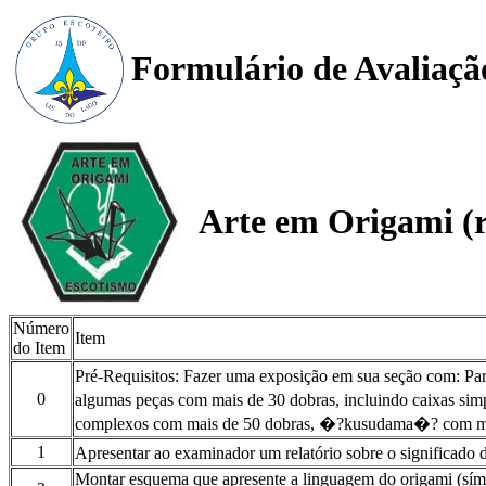
Formulário de Avaliaçã
Arte em Origami (r
Número
Item
do Item
Pré-Requisitos: Fazer uma exposição em sua seção com: Par
0
algumas peças com mais de 30 dobras, incluindo caixas si
complexos com mais de 50 dobras, �?kusudama�? com mai
1
Apresentar ao examinador um relatório sobre o significado 
Montar esquema que apresente a linguagem do origami (símbol