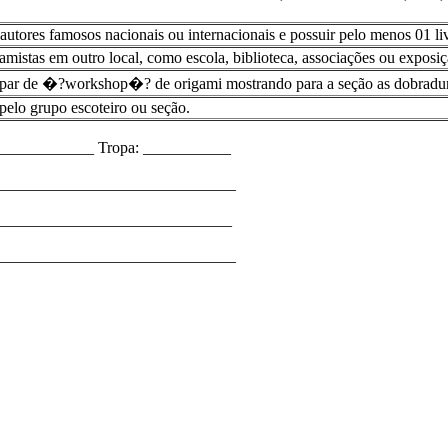
 autores famosos nacionais ou internacionais e possuir pelo menos 01 li
mistas em outro local, como escola, biblioteca, associações ou exposiç
cipar de �?workshop�? de origami mostrando para a seção as dobradura
elo grupo escoteiro ou seção.
____________ Tropa: ___________
_______________________________
_______________________________
________________________________