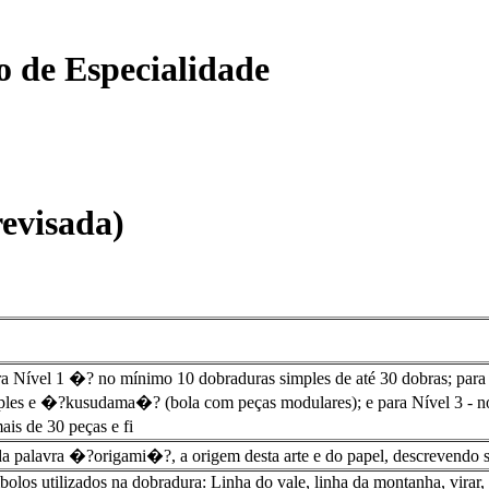
o de Especialidade
evisada)
a Nível 1 �? no mínimo 10 dobraduras simples de até 30 dobras; para
mples e �?kusudama�? (bola com peças modulares); e para Nível 3 - no
s de 30 peças e fi
da palavra �?origami�?, a origem desta arte e do papel, descrevendo s
os utilizados na dobradura: Linha do vale, linha da montanha, virar, gi