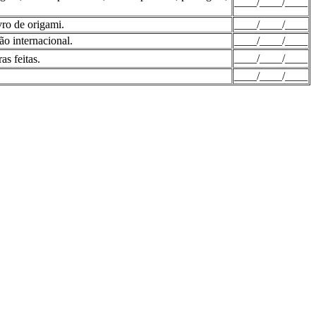
____/____/____
vro de origami.
____/____/____
ão internacional.
____/____/____
____/____/____
s feitas.
____/____/____