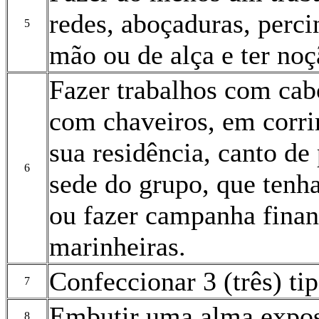
redes, aboçaduras, percin
5
mão ou de alça e ter no
Fazer trabalhos com cabo
com chaveiros, em corri
sua residência, canto de
6
sede do grupo, que tenh
ou fazer campanha finan
marinheiras.
Confeccionar 3 (três) ti
7
Embutir uma alma expos
8