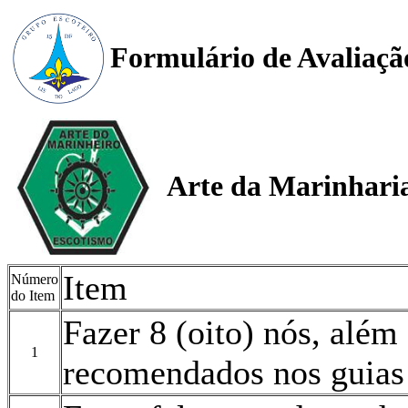
Formulário de Avaliaçã
Arte da Marinharia
Item
Número
do Item
Fazer 8 (oito) nós, alé
1
recomendados nos guias