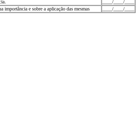
ia.
____/____/____
sua importância e sobre a aplicação das mesmas
____/____/____