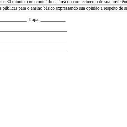
enos 30 minutos) um conteúdo na área do conhecimento de sua preferênc
 públicas para o ensino básico expressando sua opinião a respeito de 
____________ Tropa: ___________
_______________________________
_______________________________
________________________________