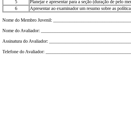
5
Planejar e apresentar para a seção (duração de pelo m
6
Apresentar ao examinador um resumo sobre as políticas
Nome do Membro Juvenil: _________________________________
Nome do Avaliador: _____________________________________
Assinatura do Avaliador: _________________________________
Telefone do Avaliador: __________________________________