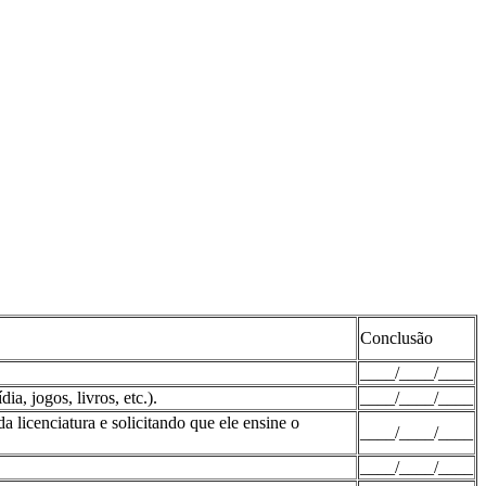
Conclusão
____/____/____
a, jogos, livros, etc.).
____/____/____
a licenciatura e solicitando que ele ensine o
____/____/____
____/____/____