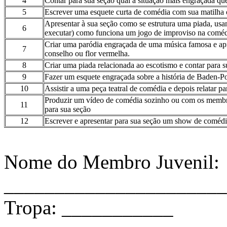
4
Contar para sua seção qual a situação mais engraçada q
5
Escrever uma esquete curta de comédia com sua matilha o
Apresentar à sua seção como se estrutura uma piada, usan
6
executar) como funciona um jogo de improviso na coméd
Criar uma paródia engraçada de uma música famosa e apr
7
conselho ou flor vermelha.
8
Criar uma piada relacionada ao escotismo e contar para s
9
Fazer um esquete engraçada sobre a história de Baden-P
10
Assistir a uma peça teatral de comédia e depois relatar p
Produzir um vídeo de comédia sozinho ou com os membros
11
para sua seção
12
Escrever e apresentar para sua seção um show de coméd
Nome do Membro Juvenil:
______________________
Tropa: ___________