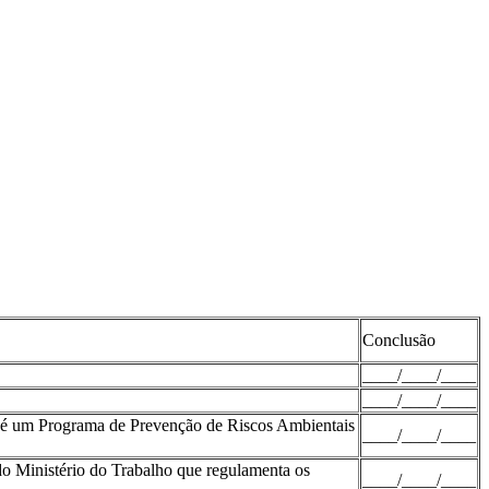
Conclusão
____/____/____
____/____/____
ue é um Programa de Prevenção de Riscos Ambientais
____/____/____
 do Ministério do Trabalho que regulamenta os
____/____/____