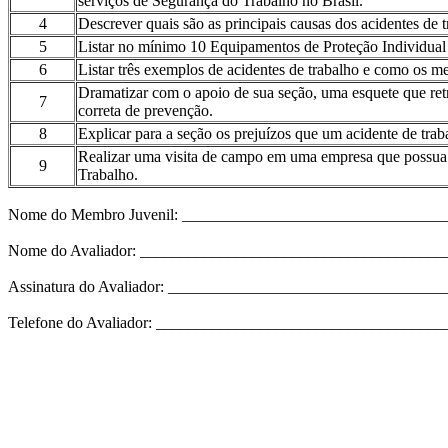
serviços de Segurança do Trabalho no Brasil.
4
Descrever quais são as principais causas dos acidentes de t
5
Listar no mínimo 10 Equipamentos de Proteção Individual 
6
Listar três exemplos de acidentes de trabalho e como os m
Dramatizar com o apoio de sua seção, uma esquete que ret
7
correta de prevenção.
8
Explicar para a seção os prejuízos que um acidente de trab
Realizar uma visita de campo em uma empresa que possua a
9
Trabalho.
Nome do Membro Juvenil: _________________________________
Nome do Avaliador: _____________________________________
Assinatura do Avaliador: _________________________________
Telefone do Avaliador: __________________________________