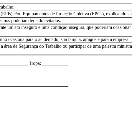
rabalho.
(EPIs) e/ou Equipamentos de Proteção Coletiva (EPCs), explicando suas
esmos poderiam ter sido evitados.
rate um ato inseguro e uma condição insegura, que poderiam ocasionar
alho ocasiona para o acidentado, sua família, amigos e para a empresa.
 área de Segurança do Trabalho ou participar de uma palestra ministra
____________ Tropa: ___________
_______________________________
_______________________________
________________________________