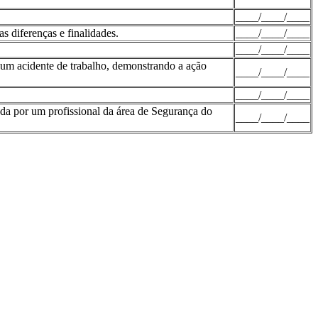
____/____/____
 diferenças e finalidades.
____/____/____
____/____/____
 um acidente de trabalho, demonstrando a ação
____/____/____
____/____/____
da por um profissional da área de Segurança do
____/____/____