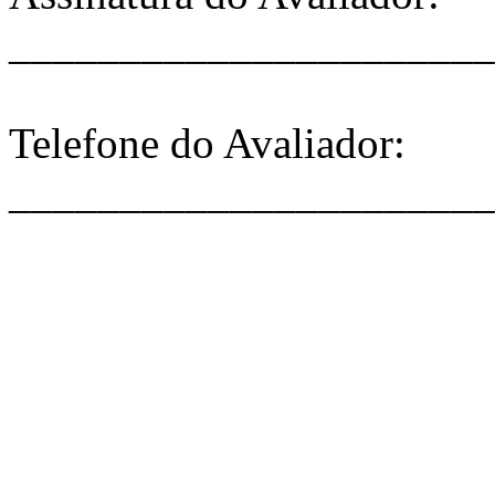
______________________
Telefone do Avaliador:
______________________