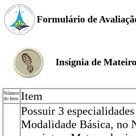
Formulário de Avaliaçã
Insígnia de Mateir
Item
Número
do Item
Possuir 3 especialidades
Modalidade Básica, no N