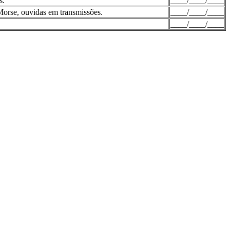
s.
____/____/____
Morse, ouvidas em transmissões.
____/____/____
____/____/____