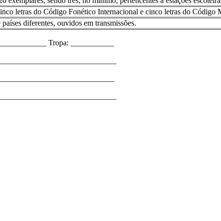
exemplares, sendo três, no mínimo, pertencentes a estações escoteira
inco letras do Código Fonético Internacional e cinco letras do Código 
países diferentes, ouvidos em transmissões.
____________ Tropa: ___________
_______________________________
_______________________________
________________________________