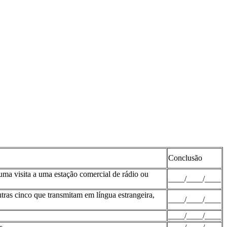
Conclusão
uma visita a uma estação comercial de rádio ou
____/____/____
tras cinco que transmitam em língua estrangeira,
____/____/____
____/____/____