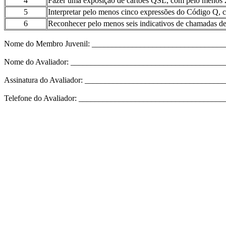
4
Fazer uma exposição de cartões QSL, com pelo menos 20 
5
Interpretar pelo menos cinco expressões do Código Q, c
6
Reconhecer pelo menos seis indicativos de chamadas de 
Nome do Membro Juvenil: _________________________________
Nome do Avaliador: _____________________________________
Assinatura do Avaliador: _________________________________
Telefone do Avaliador: __________________________________